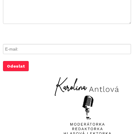
E-mail:
Last name:
Odeslat